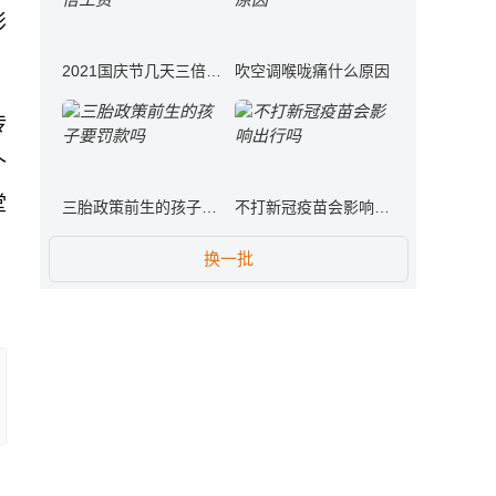
影
2021国庆节几天三倍工资
吹空调喉咙痛什么原因
传
个
堂
三胎政策前生的孩子要罚款吗
不打新冠疫苗会影响出行吗
换一批