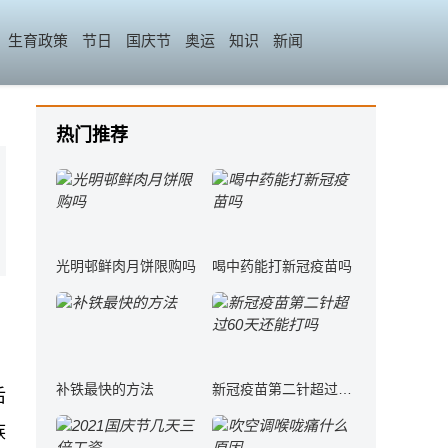
生育政策
节日
国庆节
奥运
知识
新闻
热门推荐
光明邨鲜肉月饼限购吗
喝中药能打新冠疫苗吗
，
补铁最快的方法
新冠疫苗第二针超过60天还能打吗
后
族